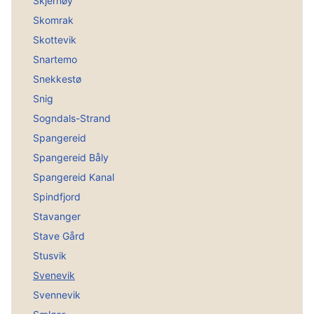
Skjernøy
Skomrak
Skottevik
Snartemo
Snekkestø
Snig
Sogndals-Strand
Spangereid
Spangereid Båly
Spangereid Kanal
Spindfjord
Stavanger
Stave Gård
Stusvik
Svenevik
Svennevik