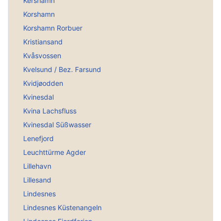
Kershamn
Korshamn
Korshamn Rorbuer
Kristiansand
Kvåsvossen
Kvelsund / Bez. Farsund
Kvidjøodden
Kvinesdal
Kvina Lachsfluss
Kvinesdal Süßwasser
Lenefjord
Leuchttürme Agder
Lillehavn
Lillesand
Lindesnes
Lindesnes Küstenangeln