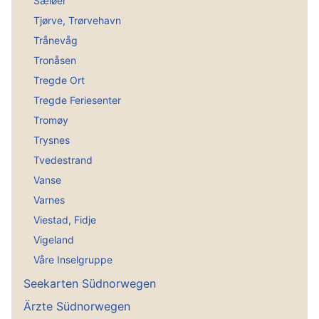
Sæløer
Tjørve, Trørvehavn
Trånevåg
Tronåsen
Tregde Ort
Tregde Feriesenter
Tromøy
Trysnes
Tvedestrand
Vanse
Varnes
Viestad, Fidje
Vigeland
Våre Inselgruppe
Seekarten Südnorwegen
Ärzte Südnorwegen