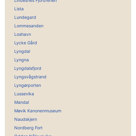
Lindesnes Fjordferien
Lista
Lundegard
Lommesanden
Loshavn
Lycke Gård
Lyngdal
Lyngna
Lyngdalsfjord
Lyngsvågstrand
Lyngørporten
Lussevika
Mandal
Møvik Kanonenmuseum
Naudskjern
Nordberg Fort