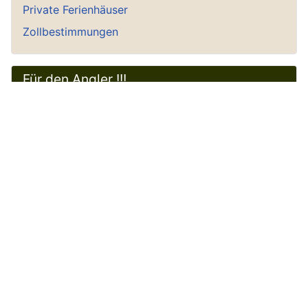
Private Ferienhäuser
Zollbestimmungen
Für den Angler !!!
Bitte an die Angler
Wie fische ich mit der Harpe?
Tidetabellen ganz Norwegen
Süßwasserangeln, Karten, Plätze
Forellenangeln Lindesnes / Mandal
Floater/Schwimmanzug reinigen
Seekarten für das Handy
Angelkutter Südnorwegen
Seekarten im Internet