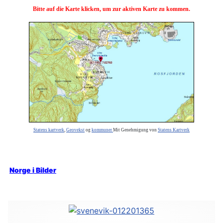
Bitte auf die Karte klicken, um zur aktiven Karte zu kommen.
Statens kartverk
,
Geovekst
og
kommuner
Mit Genehmigung von
Statens Kartverk
Norge i Bilder