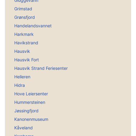
Gluggevann
Grimstad
Grønsfjord
Handelandsvannet
Harkmark
Havikstrand
Hausvik
Hausvik Fort
Hausvik Strand Feriesenter
Helleren
Hidra
Hove Leiersenter
Hummersteinen
Jøssingfjord
Kanonenmuseum
Kåveland