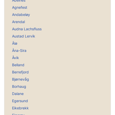
Abelnes
Agnefest
Andabeløy
Arendal
Audna Lachsfluss
Austad Lervik
Ålø
Åna-Sira
Åvik
Belland
Berrefjord
Bjørnevåg
Borhaug
Dalane
Egersund
Eikebrekk