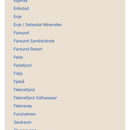
Eigerøy
Erikstad
Evje
Evje / Setesdal Mineralien
Farsund
Farsund Sandstrände
Farsund Resort
Feda
Fedafjord
Fidje
Fjelså
Flekkefjord
Flekkefjord Süßwasser
Flekkerøy
Furuholmen
Gauksum