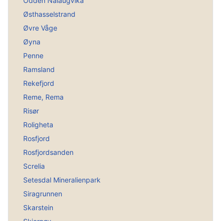
Odden Nålaugvika
Østhasselstrand
Øvre Våge
Øyna
Penne
Ramsland
Rekefjord
Reme, Rema
Risør
Roligheta
Rosfjord
Rosfjordsanden
Screlia
Setesdal Mineralienpark
Siragrunnen
Skarstein