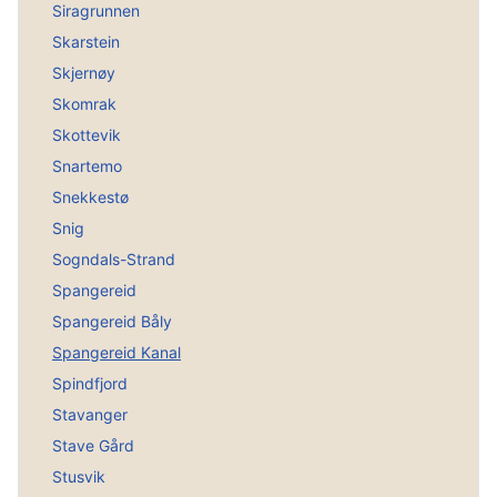
Siragrunnen
Skarstein
Skjernøy
Skomrak
Skottevik
Snartemo
Snekkestø
Snig
Sogndals-Strand
Spangereid
Spangereid Båly
Spangereid Kanal
Spindfjord
Stavanger
Stave Gård
Stusvik