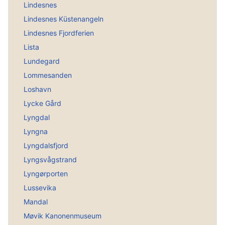
Lindesnes
Lindesnes Küstenangeln
Lindesnes Fjordferien
Lista
Lundegard
Lommesanden
Loshavn
Lycke Gård
Lyngdal
Lyngna
Lyngdalsfjord
Lyngsvågstrand
Lyngørporten
Lussevika
Mandal
Møvik Kanonenmuseum