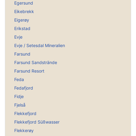
Egersund
Eikebrekk
Eigerøy
Erikstad
Evje
Evje / Setesdal Mineralien
Farsund
Farsund Sandstrände
Farsund Resort
Feda
Fedafjord
Fidje
Fjelså
Flekkefjord
Flekkefjord Süßwasser
Flekkerøy