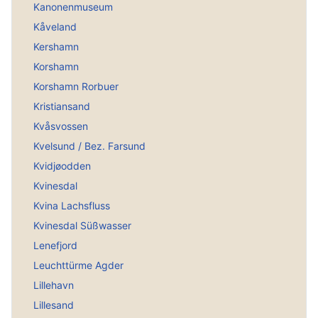
Kanonenmuseum
Kåveland
Kershamn
Korshamn
Korshamn Rorbuer
Kristiansand
Kvåsvossen
Kvelsund / Bez. Farsund
Kvidjøodden
Kvinesdal
Kvina Lachsfluss
Kvinesdal Süßwasser
Lenefjord
Leuchttürme Agder
Lillehavn
Lillesand