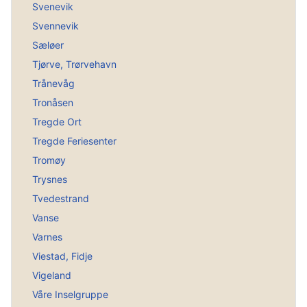
Svenevik
Svennevik
Sæløer
Tjørve, Trørvehavn
Trånevåg
Tronåsen
Tregde Ort
Tregde Feriesenter
Tromøy
Trysnes
Tvedestrand
Vanse
Varnes
Viestad, Fidje
Vigeland
Våre Inselgruppe