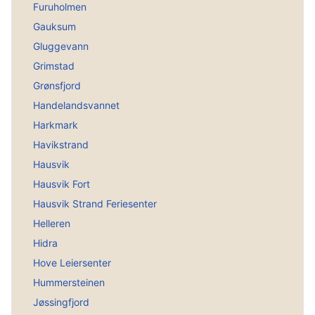
Furuholmen
Gauksum
Gluggevann
Grimstad
Grønsfjord
Handelandsvannet
Harkmark
Havikstrand
Hausvik
Hausvik Fort
Hausvik Strand Feriesenter
Helleren
Hidra
Hove Leiersenter
Hummersteinen
Jøssingfjord