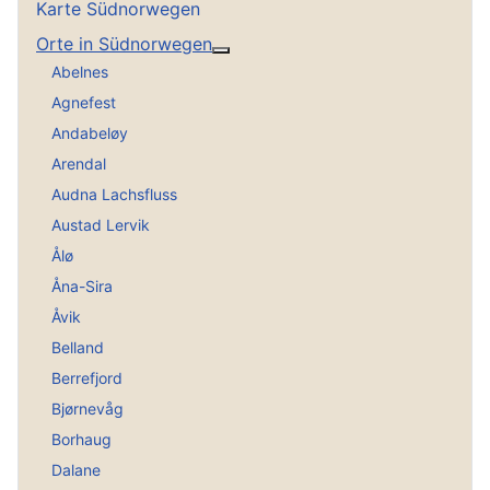
Karte Südnorwegen
Orte in Südnorwegen
Weitere Informationen: Orte in
Abelnes
Agnefest
Andabeløy
Arendal
Audna Lachsfluss
Austad Lervik
Ålø
Åna-Sira
Åvik
Belland
Berrefjord
Bjørnevåg
Borhaug
Dalane