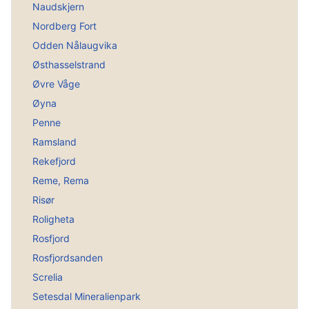
Naudskjern
Nordberg Fort
Odden Nålaugvika
Østhasselstrand
Øvre Våge
Øyna
Penne
Ramsland
Rekefjord
Reme, Rema
Risør
Roligheta
Rosfjord
Rosfjordsanden
Screlia
Setesdal Mineralienpark