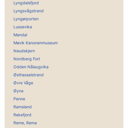
Lyngdalsfjord
Lyngsvågstrand
Lyngørporten
Lussevika
Mandal
Møvik Kanonenmuseum
Naudskjern
Nordberg Fort
Odden Nålaugvika
Østhasselstrand
Øvre Våge
Øyna
Penne
Ramsland
Rekefjord
Reme, Rema