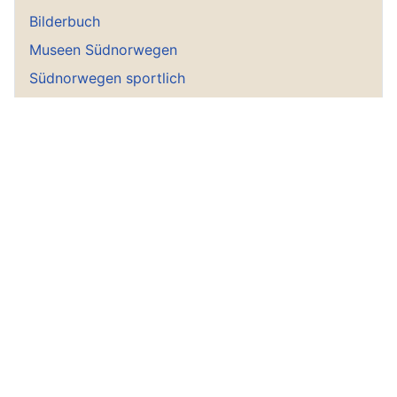
Bilderbuch
Museen Südnorwegen
Südnorwegen sportlich
Leuchttürme Südnorwegen
Utøya
Weitere Empfehlungen
Come2norway
Private Ferienhäuser
Zollbestimmungen
Für den Angler !!!
Bitte an die Angler
Wie fische ich mit der Harpe?