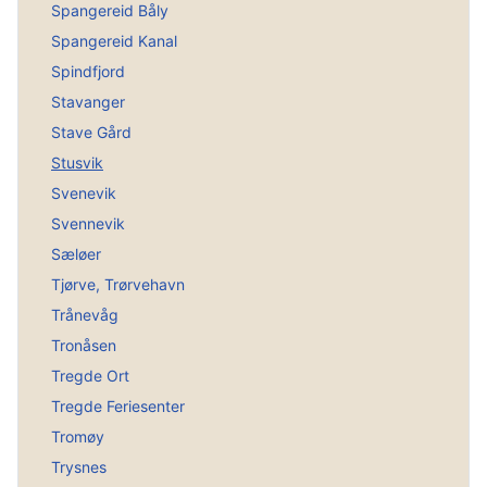
Spangereid Båly
Spangereid Kanal
Spindfjord
Stavanger
Stave Gård
Stusvik
Svenevik
Svennevik
Sæløer
Tjørve, Trørvehavn
Trånevåg
Tronåsen
Tregde Ort
Tregde Feriesenter
Tromøy
Trysnes