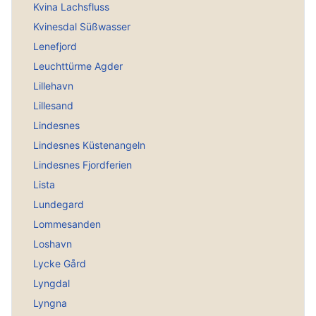
Kvina Lachsfluss
Kvinesdal Süßwasser
Lenefjord
Leuchttürme Agder
Lillehavn
Lillesand
Lindesnes
Lindesnes Küstenangeln
Lindesnes Fjordferien
Lista
Lundegard
Lommesanden
Loshavn
Lycke Gård
Lyngdal
Lyngna