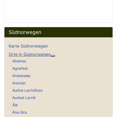
Südnorwegen
Karte Südnorwegen
Orte in Südnorwegen
Weitere Informationen: Orte in
Abelnes
Agnefest
Andabeløy
Arendal
Audna Lachsfluss
Austad Lervik
Ålø
Åna-Sira