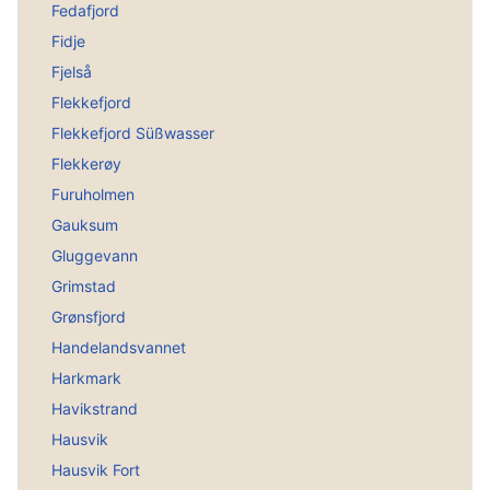
Fedafjord
Fidje
Fjelså
Flekkefjord
Flekkefjord Süßwasser
Flekkerøy
Furuholmen
Gauksum
Gluggevann
Grimstad
Grønsfjord
Handelandsvannet
Harkmark
Havikstrand
Hausvik
Hausvik Fort