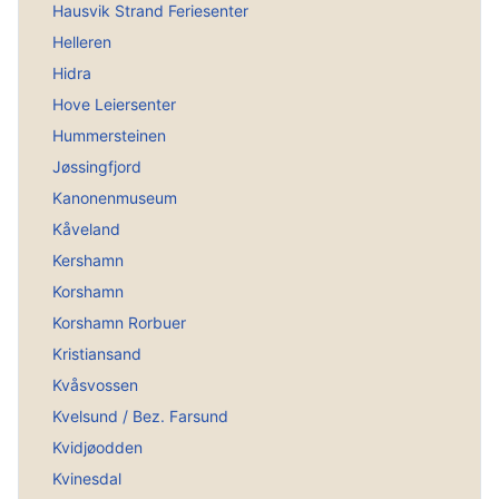
Hausvik Strand Feriesenter
Helleren
Hidra
Hove Leiersenter
Hummersteinen
Jøssingfjord
Kanonenmuseum
Kåveland
Kershamn
Korshamn
Korshamn Rorbuer
Kristiansand
Kvåsvossen
Kvelsund / Bez. Farsund
Kvidjøodden
Kvinesdal