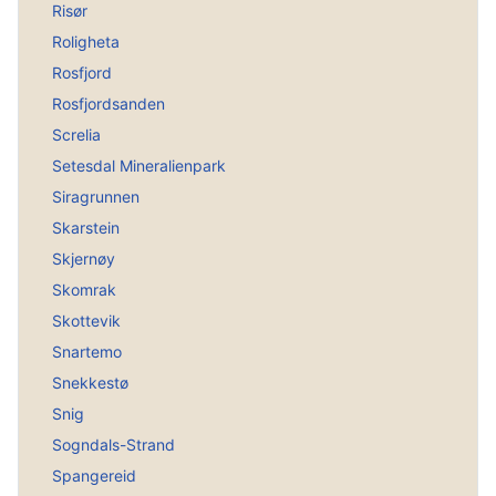
Risør
Roligheta
Rosfjord
Rosfjordsanden
Screlia
Setesdal Mineralienpark
Siragrunnen
Skarstein
Skjernøy
Skomrak
Skottevik
Snartemo
Snekkestø
Snig
Sogndals-Strand
Spangereid