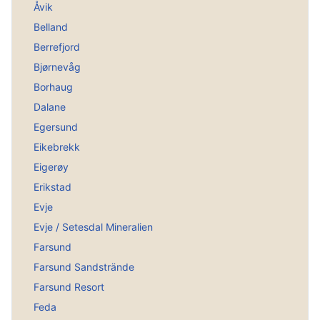
Åvik
Belland
Berrefjord
Bjørnevåg
Borhaug
Dalane
Egersund
Eikebrekk
Eigerøy
Erikstad
Evje
Evje / Setesdal Mineralien
Farsund
Farsund Sandstrände
Farsund Resort
Feda