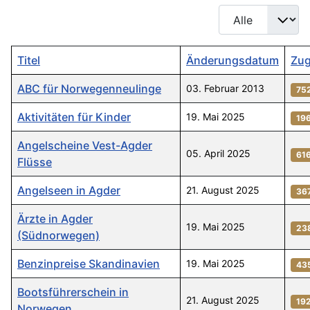
Anzeige #
Titel
Änderungsdatum
Zug
ABC für Norwegenneulinge
03. Februar 2013
75
Aktivitäten für Kinder
19. Mai 2025
19
Angelscheine Vest-Agder
05. April 2025
61
Flüsse
Angelseen in Agder
21. August 2025
36
Ärzte in Agder
19. Mai 2025
23
(Südnorwegen)
Benzinpreise Skandinavien
19. Mai 2025
43
Bootsführerschein in
21. August 2025
19
Norwegen