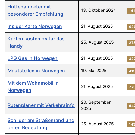
Hüttenanbieter mit
13. Oktober 2024
14
besonderer Empfehlung
Insider Karte Norwegen
21. August 2025
63
Karten kostenlos für das
25. August 2025
27
Handy
LPG Gas in Norwegen
21. August 2025
32
Mautstellen in Norwegen
19. Mai 2025
41
Mit dem Wohnmobil in
21. August 2025
27
Norwegen
20. September
Rutenplaner mit Verkehrsinfo
94
2025
Schilder am Straßenrand und
25. August 2025
14
deren Bedeutung