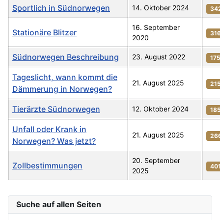
Sportlich in Südnorwegen
14. Oktober 2024
34
16. September
Stationäre Blitzer
31
2020
Südnorwegen Beschreibung
23. August 2022
17
Tageslicht, wann kommt die
21. August 2025
21
Dämmerung in Norwegen?
Tierärzte Südnorwegen
12. Oktober 2024
18
Unfall oder Krank in
21. August 2025
26
Norwegen? Was jetzt?
20. September
Zollbestimmungen
40
2025
Beiträge
Suche auf allen Seiten