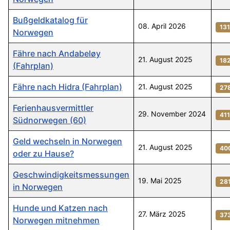
Bußgeldkatalog für
08. April 2026
13
Norwegen
Fähre nach Andabeløy
21. August 2025
18
(Fahrplan)
Fähre nach Hidra (Fahrplan)
21. August 2025
27
Ferienhausvermittler
29. November 2024
41
Südnorwegen (60)
Geld wechseln in Norwegen
21. August 2025
40
oder zu Hause?
Geschwindigkeitsmessungen
19. Mai 2025
28
in Norwegen
Hunde und Katzen nach
27. März 2025
37
Norwegen mitnehmen