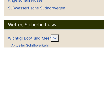
Angelschein Flüsse
Süßwasserfische Südnorwegen
Wetter, Sicherheit usw.
Weitere Informationen: Wich
Wichtig! Boot und Meer
Aktueller Schiffsverkehr
Bootsführerschein
Die Wetterkarte erklärt
Maße + Gewichte Umrechnungstabellen
Navigation einfach erklärt
SAR Notrufnummer
Schallsignale Seeschifffahrt
Seekarten für den PC
Seekarten im Internet
Seenotsignale Intern.