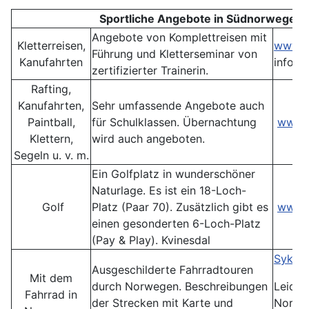
Sportliche Angebote in Südnorwegen
Angebote von Komplettreisen mit
Kletterreisen,
www.h
Führung und Kletterseminar von
Kanufahrten
info@
zertifizierter Trainerin.
Rafting,
Kanufahrten,
Sehr umfassende Angebote auch
Paintball,
für Schulklassen. Übernachtung
www.t
Klettern,
wird auch angeboten.
Segeln u. v. m.
Ein Golfplatz in wunderschöner
Naturlage. Es ist ein 18-Loch-
Golf
Platz (Paar 70). Zusätzlich gibt es
www.k
einen gesonderten 6-Loch-Platz
(Pay & Play). Kvinesdal
Sykkel
Ausgeschilderte Fahrradtouren
Mit dem
durch Norwegen. Beschreibungen
Leider 
Fahrrad in
der Strecken mit Karte und
Norwe