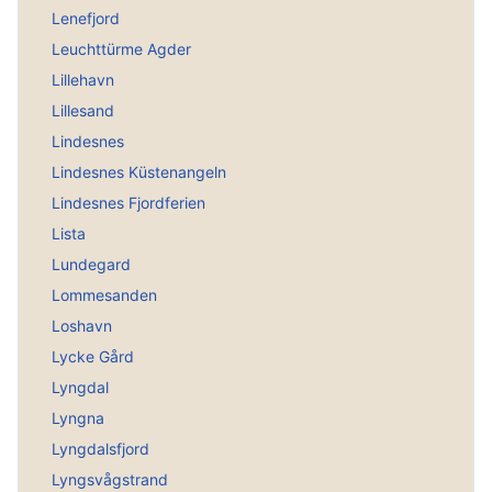
Lenefjord
Leuchttürme Agder
Lillehavn
Lillesand
Lindesnes
Lindesnes Küstenangeln
Lindesnes Fjordferien
Lista
Lundegard
Lommesanden
Loshavn
Lycke Gård
Lyngdal
Lyngna
Lyngdalsfjord
Lyngsvågstrand