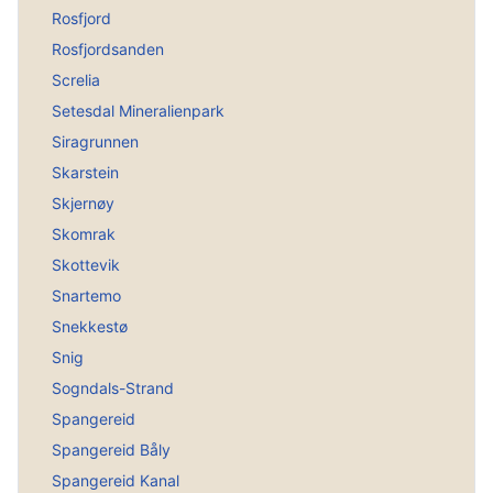
Rosfjord
Rosfjordsanden
Screlia
Setesdal Mineralienpark
Siragrunnen
Skarstein
Skjernøy
Skomrak
Skottevik
Snartemo
Snekkestø
Snig
Sogndals-Strand
Spangereid
Spangereid Båly
Spangereid Kanal