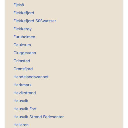
Fjelså
Flekkefjord
Flekkefjord Süßwasser
Flekkerøy
Furuholmen
Gauksum
Gluggevann
Grimstad
Grønsfjord
Handelandsvannet
Harkmark
Havikstrand
Hausvik
Hausvik Fort
Hausvik Strand Feriesenter
Helleren