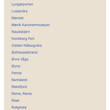
Lyngørporten
Lussevika
Mandal
Møvik Kanonenmuseum
Naudskjern
Nordberg Fort
Odden Nålaugvika
Østhasselstrand
Øvre Våge
Øyna
Penne
Ramsland
Rekefjord
Reme, Rema
Risør
Roligheta