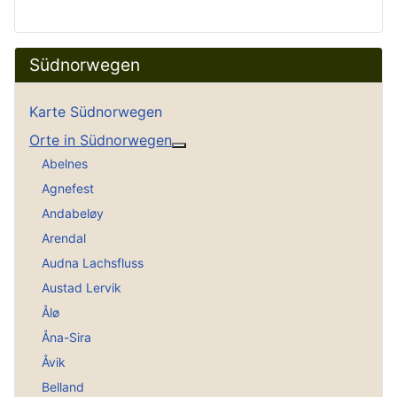
Südnorwegen
Karte Südnorwegen
Orte in Südnorwegen
Weitere Informationen: Orte in
Abelnes
Agnefest
Andabeløy
Arendal
Audna Lachsfluss
Austad Lervik
Ålø
Åna-Sira
Åvik
Belland