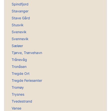
Spindfjord
Stavanger
Stave Gård
Stusvik
Svenevik
Svennevik
Sæløer
Tjørve, Trørvehavn
Trånevåg
Tronåsen
Tregde Ort
Tregde Feriesenter
Tromøy
Trysnes
Tvedestrand
Vanse