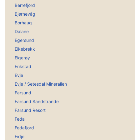
Berrefjord
Bjørnevåg
Borhaug
Dalane
Egersund
Eikebrekk
Eigerøy
Erikstad
Evje
Evje / Setesdal Mineralien
Farsund
Farsund Sandstrände
Farsund Resort
Feda
Fedafjord
Fidje