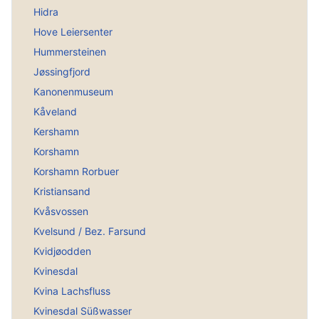
Hidra
Hove Leiersenter
Hummersteinen
Jøssingfjord
Kanonenmuseum
Kåveland
Kershamn
Korshamn
Korshamn Rorbuer
Kristiansand
Kvåsvossen
Kvelsund / Bez. Farsund
Kvidjøodden
Kvinesdal
Kvina Lachsfluss
Kvinesdal Süßwasser