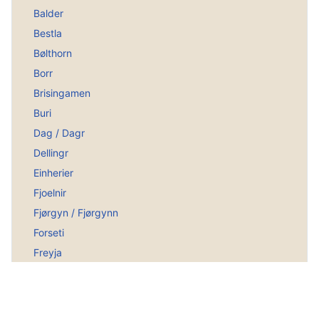
Balder
Bestla
Bølthorn
Borr
Brisingamen
Buri
Dag / Dagr
Dellingr
Einherier
Fjoelnir
Fjørgyn / Fjørgynn
Forseti
Freyja
Freyr
Frigg
Gerdr