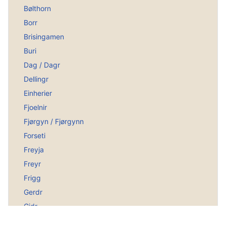
Bølthorn
Borr
Brisingamen
Buri
Dag / Dagr
Dellingr
Einherier
Fjoelnir
Fjørgyn / Fjørgynn
Forseti
Freyja
Freyr
Frigg
Gerdr
Gidr
Götterversammlung Asgård