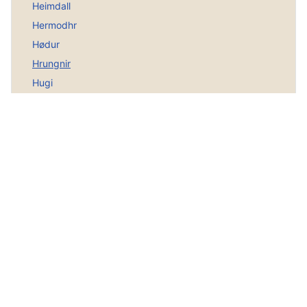
Heimdall
Hermodhr
Hødur
Hrungnir
Hugi
Jarnsaxa
Jørmungander
Jørd
Loki
Lokis Wette
Magni und Modi
Mjølnir
Nana
Nerthus
Njørd
Nordgötter