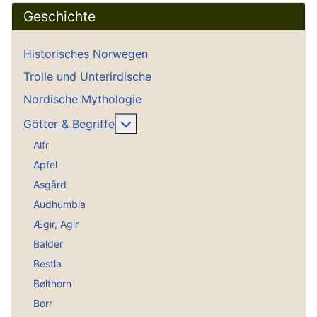
Geschichte
Historisches Norwegen
Trolle und Unterirdische
Nordische Mythologie
Weitere Informationen: Götter & Be
Götter & Begriffe
Alfr
Apfel
Asgård
Audhumbla
Ægir, Agir
Balder
Bestla
Bølthorn
Borr