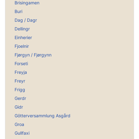
Brisingamen
Buri
Dag / Dagr
Dellingr
Einherier
Fjoelnir
Fjørgyn / Fjørgynn
Forseti
Freyja
Freyr
Frigg
Gerdr
Gidr
Götterversammlung Asgård
Groa
Gullfaxi