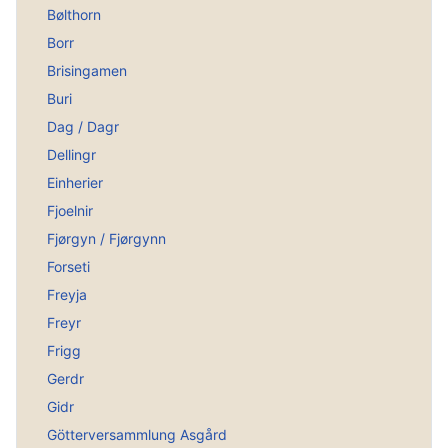
Bølthorn
Borr
Brisingamen
Buri
Dag / Dagr
Dellingr
Einherier
Fjoelnir
Fjørgyn / Fjørgynn
Forseti
Freyja
Freyr
Frigg
Gerdr
Gidr
Götterversammlung Asgård