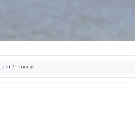
egen
Tromsø