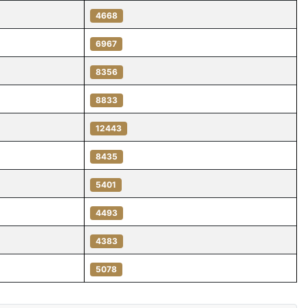
4668
6967
8356
8833
12443
8435
5401
4493
4383
5078