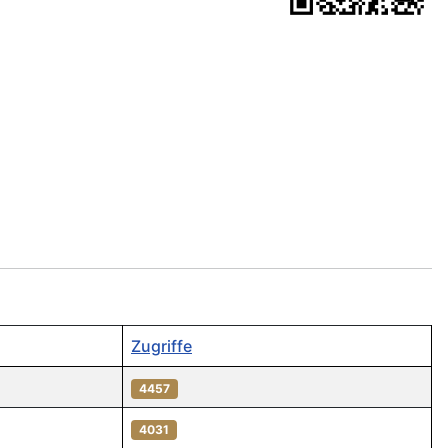
Zugriffe
4457
4031