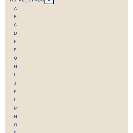
A
B
C
D
E
F
G
H
I
J
K
L
M
N
O
P