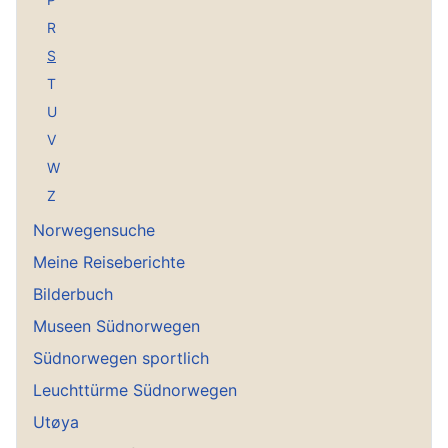
R
S
T
U
V
W
Z
Norwegensuche
Meine Reiseberichte
Bilderbuch
Museen Südnorwegen
Südnorwegen sportlich
Leuchttürme Südnorwegen
Utøya