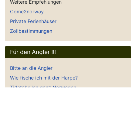
Weitere Empfehlungen
Come2norway
Private Ferienhäuser
Zollbestimmungen
Für den Angler !!!
Bitte an die Angler
Wie fische ich mit der Harpe?
Tidetabellen ganz Norwegen
Süßwasserangeln, Karten, Plätze
Forellenangeln Lindesnes / Mandal
Floater/Schwimmanzug reinigen
Seekarten für das Handy
Angelkutter Südnorwegen