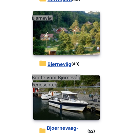
Bjørnevåg
Bjørnevåg
(40)
Boote vom Bjørnevåg
Feriesenter
bjoernevaag-
(52)