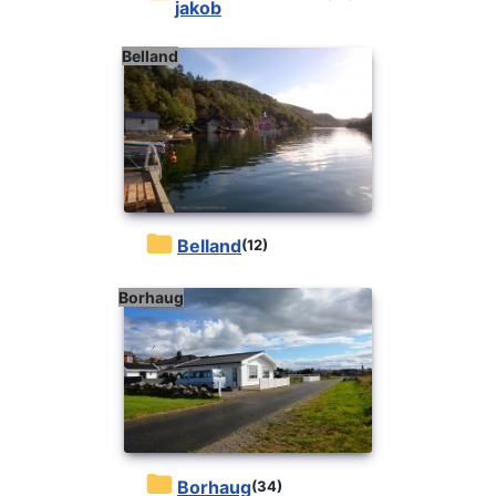
jakob
Belland
Belland
(12)
Borhaug
Borhaug
(34)