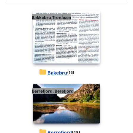
Bakkebru Tronåsen
Bakebru
(15)
Berrefjord, Berefjord
Berrefjord
(48)