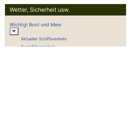
Wetter, Sicherheit usw.
Wichtig! Boot und Meer
Weitere Informationen: Wichtig! Boot und Meer
Aktueller Schiffsverkehr
Bootsführerschein
Die Wetterkarte erklärt
Maße + Gewichte Umrechnungstabellen
Navigation einfach erklärt
SAR Notrufnummer
Schallsignale Seeschifffahrt
Seekarten für den PC
Seekarten im Internet
Seenotsignale Intern.
Seekarten Tiefenangaben erklärt
Seewetterbericht Fachbegriffe