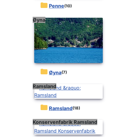
Penne
(10)
Øyna
Øyna
(7)
Ramsland
Ramsland
(18)
Konservenfabrik Ramsland