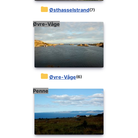
Østhasselstrand
(7)
Øvre-Våge
Øvre-Våge
(6)
Penne