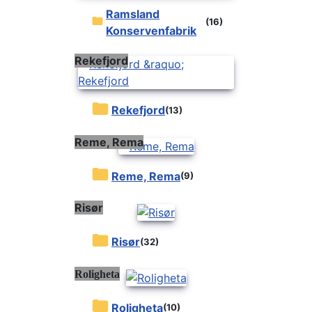
Ramsland
(16)
Konservenfabrik
Rekefjord
Rekefjord
(13)
Reme, Rema
Reme, Rema
(9)
Risør
Risør
(32)
Roligheta
Roligheta
(10)