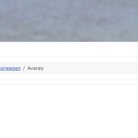
norwegen
Averøy