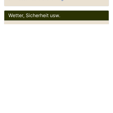
Wetter, Sicherheit usw.
Wichtig! Boot und Meer
Weitere Informationen: Wichtig! Boot und Meer
Aktueller Schiffsverkehr
Bootsführerschein
Die Wetterkarte erklärt
Maße + Gewichte Umrechnungstabellen
Navigation einfach erklärt
SAR Notrufnummer
Schallsignale Seeschifffahrt
Seekarten für den PC
Seekarten im Internet
Seenotsignale Intern.
Seekarten Tiefenangaben erklärt